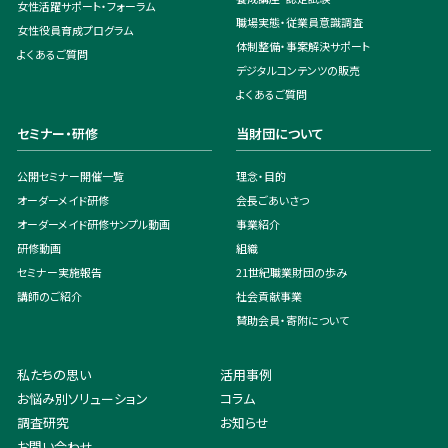
女性活躍サポート・フォーラム
職場実態・従業員意識調査
女性役員育成プログラム
体制整備・事案解決サポート
よくあるご質問
デジタルコンテンツの販売
よくあるご質問
セミナー・研修
当財団について
公開セミナー開催一覧
理念・目的
オーダーメイド研修
会長ごあいさつ
オーダーメイド研修サンプル動画
事業紹介
研修動画
組織
セミナー実施報告
21世紀職業財団の歩み
講師のご紹介
社会貢献事業
賛助会員・寄附について
私たちの思い
活用事例
お悩み別ソリューション
コラム
調査研究
お知らせ
お問い合わせ