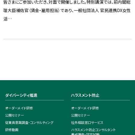
皆さまにご参加いただき、対面で開催しました。特別講演では、前内閣総
理大臣補佐官（賃金・雇用担当）であり、一般社団法人 官民連携DX女性
活…
ダイバーシティ推進
ハラスメント防止
オーダーメイド研修
オーダーメイド研修
公開セミナー
公開セミナー
従業員意識調査・コンサルティング
社外相談窓口サービス
研修動画
ハラスメント防止コンサルタント
養成講座・認定試験