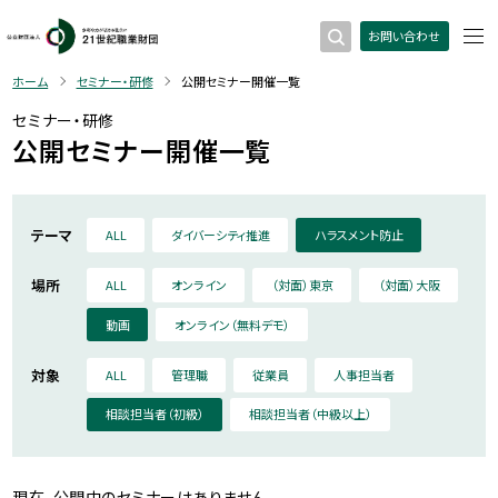
お問い合わせ
ホーム
セミナー・研修
公開セミナー開催一覧
セミナー・研修
公開セミナー開催一覧
テーマ
ALL
ダイバーシティ推進
ハラスメント防止
場所
ALL
オンライン
（対面）東京
（対面）大阪
動画
オンライン（無料デモ）
対象
ALL
管理職
従業員
人事担当者
相談担当者（初級）
相談担当者（中級以上）
現在、公開中のセミナーはありません。