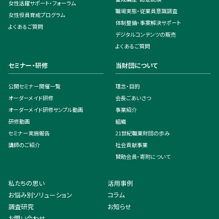
女性活躍サポート・フォーラム
職場実態・従業員意識調査
女性役員育成プログラム
体制整備・事案解決サポート
よくあるご質問
デジタルコンテンツの販売
よくあるご質問
セミナー・研修
当財団について
公開セミナー開催一覧
理念・目的
オーダーメイド研修
会長ごあいさつ
オーダーメイド研修サンプル動画
事業紹介
研修動画
組織
セミナー実施報告
21世紀職業財団の歩み
講師のご紹介
社会貢献事業
賛助会員・寄附について
私たちの思い
活用事例
お悩み別ソリューション
コラム
調査研究
お知らせ
お問い合わせ