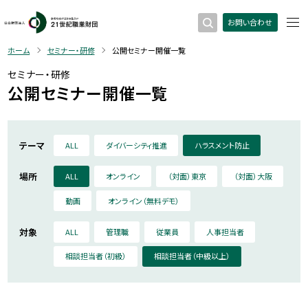
お問い合わせ
ホーム
セミナー・研修
公開セミナー開催一覧
セミナー・研修
公開セミナー開催一覧
テーマ
ALL
ダイバーシティ推進
ハラスメント防止
場所
ALL
オンライン
（対面）東京
（対面）大阪
動画
オンライン（無料デモ）
対象
ALL
管理職
従業員
人事担当者
相談担当者（初級）
相談担当者（中級以上）