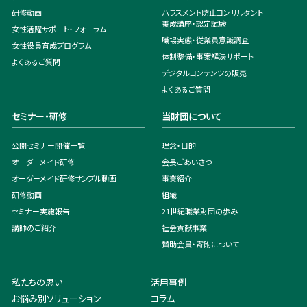
研修動画
ハラスメント防止コンサルタント
養成講座・認定試験
女性活躍サポート・フォーラム
職場実態・従業員意識調査
女性役員育成プログラム
体制整備・事案解決サポート
よくあるご質問
デジタルコンテンツの販売
よくあるご質問
セミナー・研修
当財団について
公開セミナー開催一覧
理念・目的
オーダーメイド研修
会長ごあいさつ
オーダーメイド研修サンプル動画
事業紹介
研修動画
組織
セミナー実施報告
21世紀職業財団の歩み
講師のご紹介
社会貢献事業
賛助会員・寄附について
私たちの思い
活用事例
お悩み別ソリューション
コラム