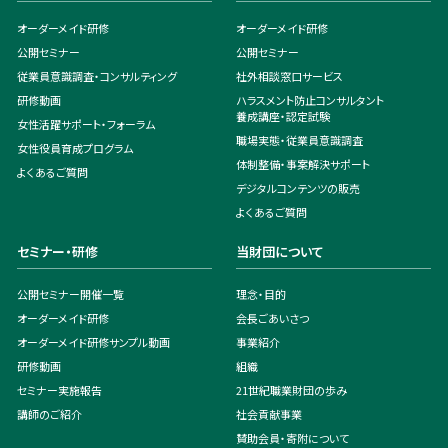
オーダーメイド研修
オーダーメイド研修
公開セミナー
公開セミナー
従業員意識調査・コンサルティング
社外相談窓口サービス
研修動画
ハラスメント防止コンサルタント
養成講座・認定試験
女性活躍サポート・フォーラム
職場実態・従業員意識調査
女性役員育成プログラム
体制整備・事案解決サポート
よくあるご質問
デジタルコンテンツの販売
よくあるご質問
セミナー・研修
当財団について
公開セミナー開催一覧
理念・目的
オーダーメイド研修
会長ごあいさつ
オーダーメイド研修サンプル動画
事業紹介
研修動画
組織
セミナー実施報告
21世紀職業財団の歩み
講師のご紹介
社会貢献事業
賛助会員・寄附について