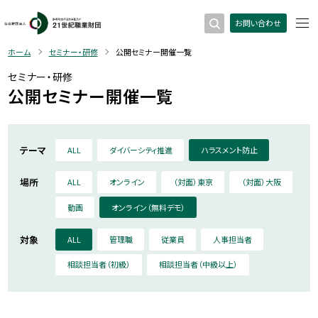
お問い合わせ
ホーム
セミナー・研修
公開セミナー開催一覧
セミナー・研修
公開セミナー開催一覧
テーマ
ALL
ダイバーシティ推進
ハラスメント防止
場所
ALL
オンライン
（対面）東京
（対面）大阪
動画
オンライン（無料デモ）
対象
ALL
管理職
従業員
人事担当者
相談担当者（初級）
相談担当者（中級以上）