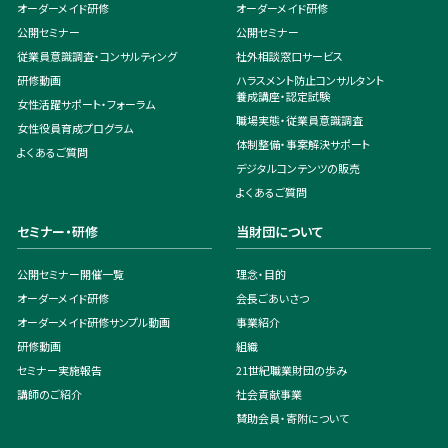
オーダーメイド研修
オーダーメイド研修
公開セミナー
公開セミナー
従業員意識調査・コンサルティング
社外相談窓口サービス
研修動画
ハラスメント防止コンサルタント
養成講座・認定試験
女性活躍サポート・フォーラム
職場実態・従業員意識調査
女性役員育成プログラム
体制整備・事案解決サポート
よくあるご質問
デジタルコンテンツの販売
よくあるご質問
セミナー・研修
当財団について
公開セミナー開催一覧
理念・目的
オーダーメイド研修
会長ごあいさつ
オーダーメイド研修サンプル動画
事業紹介
研修動画
組織
セミナー実施報告
21世紀職業財団の歩み
講師のご紹介
社会貢献事業
賛助会員・寄附について